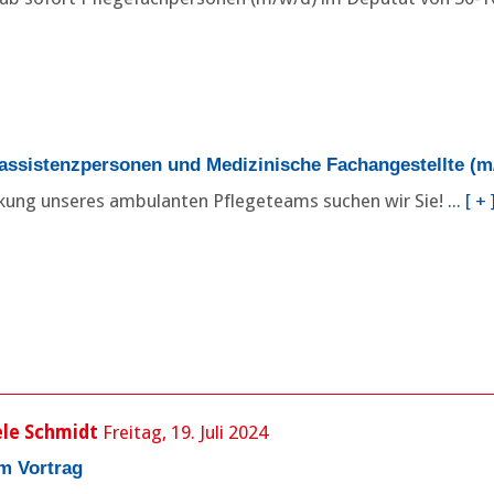
assistenzpersonen und Medizinische Fachangestellte (m
rkung unseres ambulanten Pflegeteams suchen wir Sie!
[ + 
Posted
ele Schmidt
Freitag, 19. Juli 2024
Freitag,
on
12.
m Vortrag
Juni